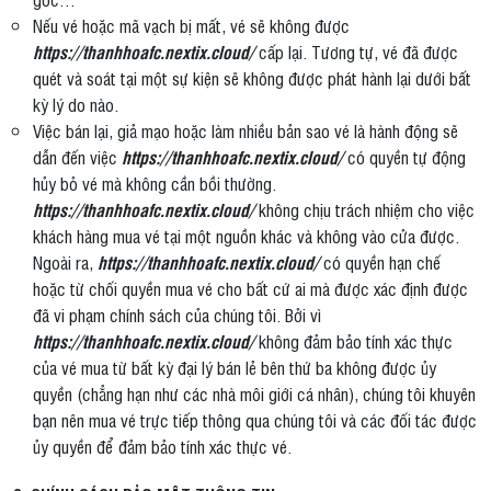
Nếu vé hoặc mã vạch bị mất, vé sẽ không được
https://thanhhoafc.nextix.cloud/
cấp lại. Tương tự, vé đã được
quét và soát tại một sự kiện sẽ không được phát hành lại dưới bất
kỳ lý do nào.
Việc bán lại, giả mạo hoặc làm nhiều bản sao vé là hành động sẽ
dẫn đến việc
https://thanhhoafc.nextix.cloud/
có quyền tự động
hủy bỏ vé mà không cần bồi thường.
https://thanhhoafc.nextix.cloud/
không chịu trách nhiệm cho việc
khách hàng mua vé tại một nguồn khác và không vào cửa được.
Ngoài ra,
https://thanhhoafc.nextix.cloud/
có quyền hạn chế
hoặc từ chối quyền mua vé cho bất cứ ai mà được xác định được
đã vi phạm chính sách của chúng tôi. Bởi vì
https://thanhhoafc.nextix.cloud/
không đảm bảo tính xác thực
của vé mua từ bất kỳ đại lý bán lẻ bên thứ ba không được ủy
quyền (chẳng hạn như các nhà môi giới cá nhân), chúng tôi khuyên
bạn nên mua vé trực tiếp thông qua chúng tôi và các đối tác được
ủy quyền để đảm bảo tính xác thực vé.