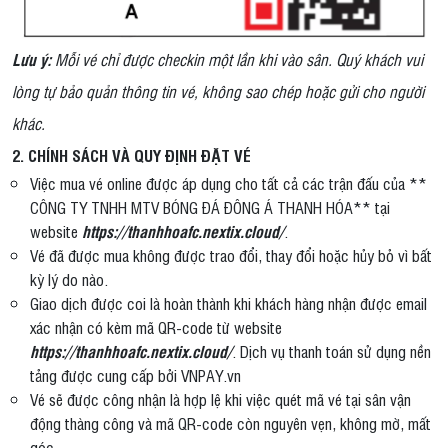
Lưu ý:
Mỗi vé chỉ được checkin một lần khi vào sân. Quý khách vui
lòng tự bảo quản thông tin vé, không sao chép hoặc gửi cho người
khác.
2. CHÍNH SÁCH VÀ QUY ĐỊNH ĐẶT VÉ
Việc mua vé online được áp dụng cho tất cả các trận đấu của **
CÔNG TY TNHH MTV BÓNG ĐÁ ĐÔNG Á THANH HÓA** tại
website
https://thanhhoafc.nextix.cloud/
.
Vé đã được mua không được trao đổi, thay đổi hoặc hủy bỏ vì bất
kỳ lý do nào.
Giao dịch được coi là hoàn thành khi khách hàng nhận được email
xác nhận có kèm mã QR-code từ website
https://thanhhoafc.nextix.cloud/
. Dịch vụ thanh toán sử dụng nền
tảng được cung cấp bởi VNPAY.vn
Vé sẽ được công nhận là hợp lệ khi việc quét mã vé tại sân vận
động thàng công và mã QR-code còn nguyên vẹn, không mờ, mất
góc…