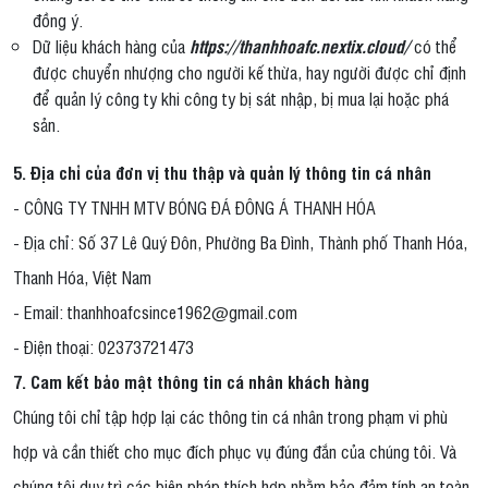
đồng ý.
Dữ liệu khách hàng của
https://thanhhoafc.nextix.cloud/
có thể
được chuyển nhượng cho người kế thừa, hay người được chỉ định
để quản lý công ty khi công ty bị sát nhập, bị mua lại hoặc phá
sản.
5. Địa chỉ của đơn vị thu thập và quản lý thông tin cá nhân
- CÔNG TY TNHH MTV BÓNG ĐÁ ĐÔNG Á THANH HÓA
- Địa chỉ: Số 37 Lê Quý Đôn, Phường Ba Đình, Thành phố Thanh Hóa,
Thanh Hóa, Việt Nam
- Email: thanhhoafcsince1962@gmail.com
- Điện thoại: 02373721473
7. Cam kết bảo mật thông tin cá nhân khách hàng
Chúng tôi chỉ tập hợp lại các thông tin cá nhân trong phạm vi phù
hợp và cần thiết cho mục đích phục vụ đúng đắn của chúng tôi. Và
chúng tôi duy trì các biện pháp thích hợp nhằm bảo đảm tính an toàn,