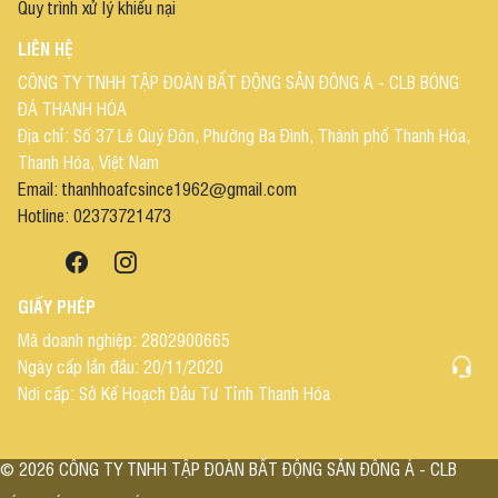
Quy trình xử lý khiếu nại
LIÊN HỆ
CÔNG TY TNHH TẬP ĐOÀN BẤT ĐỘNG SẢN ĐÔNG Á - CLB BÓNG
ĐÁ THANH HÓA
Địa chỉ: Số 37 Lê Quý Đôn, Phường Ba Đình, Thành phố Thanh Hóa,
Thanh Hóa, Việt Nam
Email: thanhhoafcsince1962@gmail.com
Hotline: 02373721473
GIẤY PHÉP
Mã doanh nghiệp: 2802900665
Ngày cấp lần đầu: 20/11/2020
Nơi cấp: Sở Kế Hoạch Đầu Tư Tỉnh Thanh Hóa
©
2026
CÔNG TY TNHH TẬP ĐOÀN BẤT ĐỘNG SẢN ĐÔNG Á - CLB