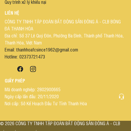
Quy trình xử lý khiếu nại
LIÊN HỆ
CÔNG TY TNHH TẬP ĐOÀN BẤT ĐỘNG SẢN ĐÔNG Á - CLB BÓNG
ĐÁ THANH HÓA
Địa chỉ: Số 37 Lê Quý Đôn, Phường Ba Đình, Thành phố Thanh Hóa,
Thanh Hóa, Việt Nam
Email: thanhhoafcsince1962@gmail.com
Hotline: 02373721473
GIẤY PHÉP
Mã doanh nghiệp: 2802900665
Ngày cấp lần đầu: 20/11/2020
Nơi cấp: Sở Kế Hoạch Đầu Tư Tỉnh Thanh Hóa
©
2026
CÔNG TY TNHH TẬP ĐOÀN BẤT ĐỘNG SẢN ĐÔNG Á - CLB