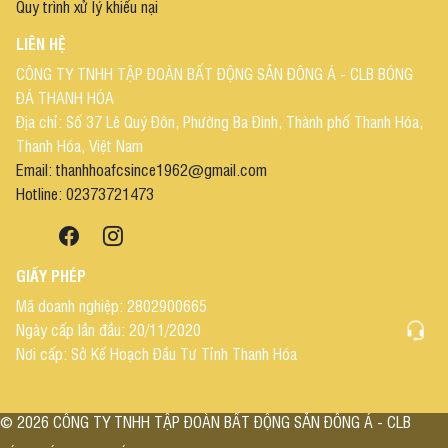
Quy trình xử lý khiếu nại
LIÊN HỆ
CÔNG TY TNHH TẬP ĐOÀN BẤT ĐỘNG SẢN ĐÔNG Á - CLB BÓNG
ĐÁ THANH HÓA
Địa chỉ: Số 37 Lê Quý Đôn, Phường Ba Đình, Thành phố Thanh Hóa,
Thanh Hóa, Việt Nam
Email: thanhhoafcsince1962@gmail.com
Hotline: 02373721473
GIẤY PHÉP
Mã doanh nghiệp: 2802900665
Ngày cấp lần đầu: 20/11/2020
Nơi cấp: Sở Kế Hoạch Đầu Tư Tỉnh Thanh Hóa
©
2026
CÔNG TY TNHH TẬP ĐOÀN BẤT ĐỘNG SẢN ĐÔNG Á - CLB