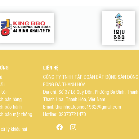
ƯỚNG
LIÊN HỆ
hủ
CÔNG TY TNHH TẬP ĐOÀN BẤT ĐỘNG SẢN ĐÔNG 
đấu
BÓNG ĐÁ THANH HÓA
 tôi
Địa chỉ: Số 37 Lê Quý Đôn, Phường Ba Đình, Thành
ch bán hàng
Thanh Hóa, Thanh Hóa, Việt Nam
ch bảo hành
Email: thanhhoafcsince1962@gmail.com
ch bảo mật thông
Hotline: 02373721473
 xử lý khiếu nại