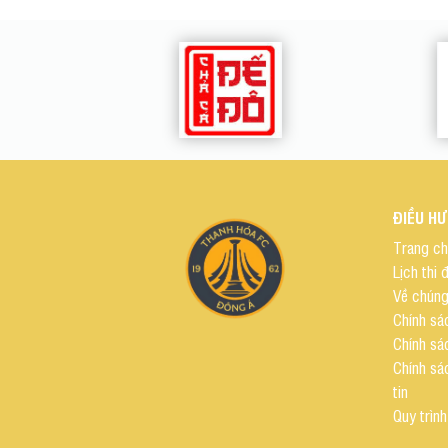
ĐIỀU H
Trang c
Lịch thi 
Về chúng
Chính sá
Chính sá
Chính sá
tin
Quy trình