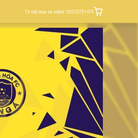
Tư vấn mua vé online: 02373721473