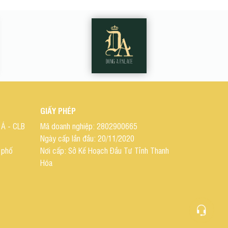
GIẤY PHÉP
Á - CLB
Mã doanh nghiệp: 2802900665
Ngày cấp lần đầu: 20/11/2020
 phố
Nơi cấp: Sở Kế Hoạch Đầu Tư Tỉnh Thanh
Hóa